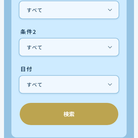
条件2
日付
検索