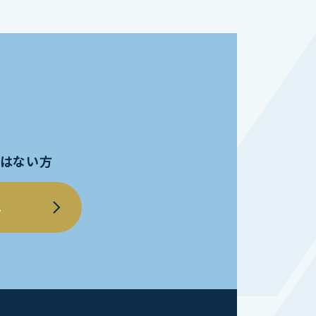
員ではない方
へ