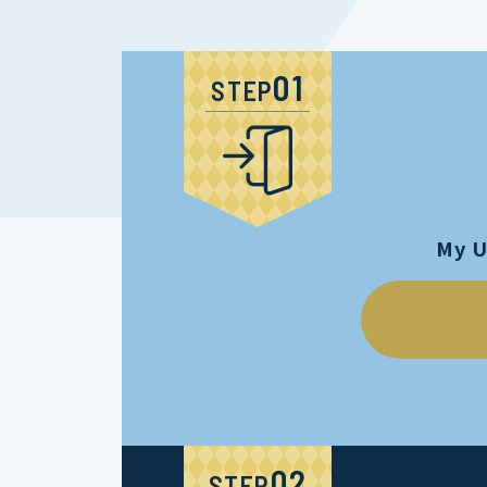
STEP
My 
STEP