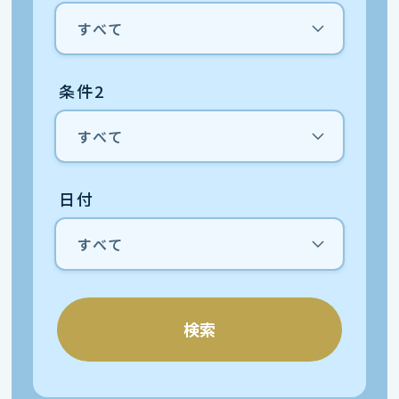
条件2
日付
検索