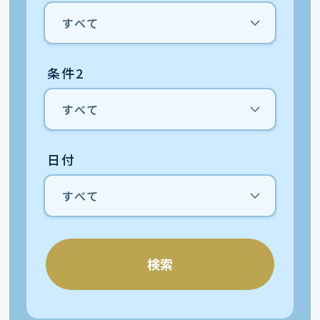
条件2
日付
検索