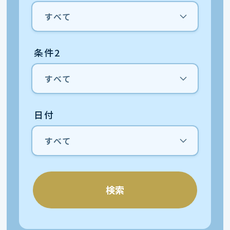
条件2
日付
検索