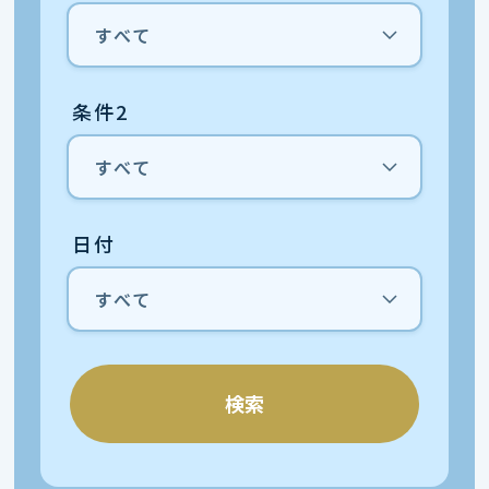
条件2
日付
検索