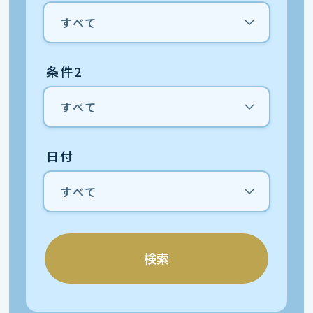
条件2
日付
検索