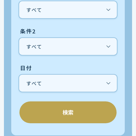
条件2
日付
検索