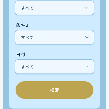
条件2
日付
検索