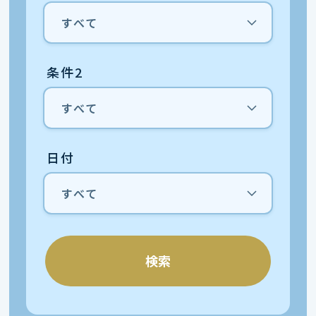
条件2
日付
検索