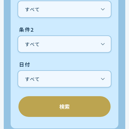
条件2
日付
検索