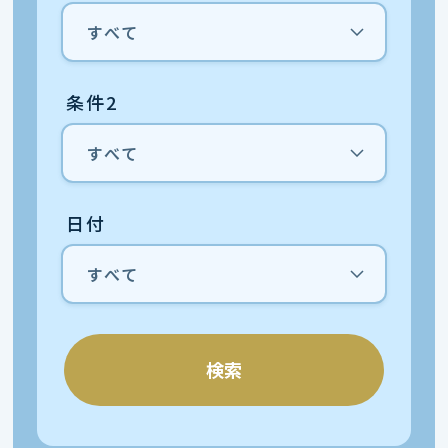
条件2
日付
検索