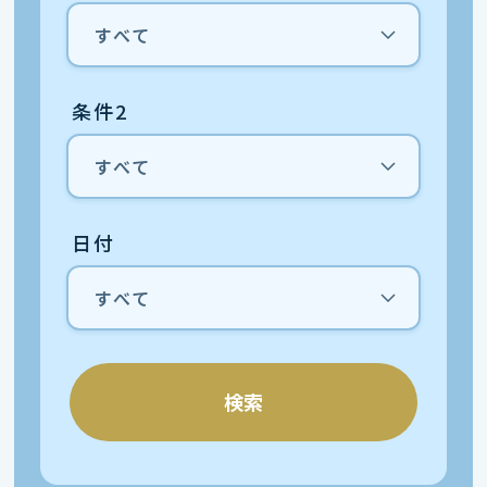
条件2
日付
検索