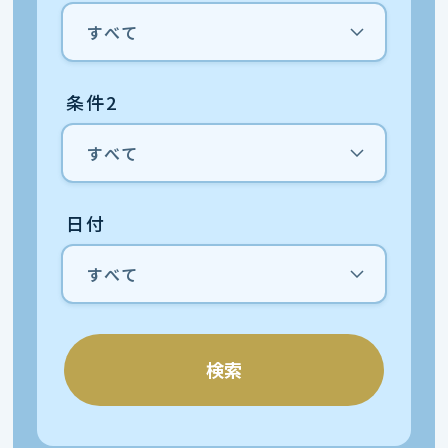
条件2
日付
検索