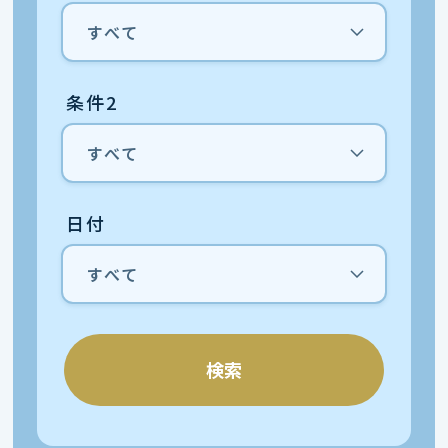
条件2
日付
検索