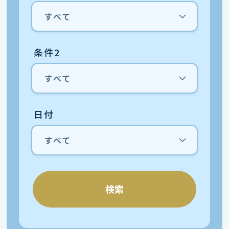
条件2
日付
検索