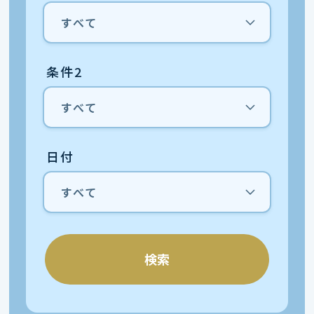
条件2
日付
検索