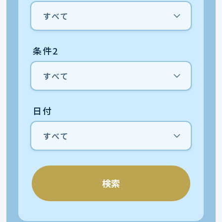
条件2
日付
検索