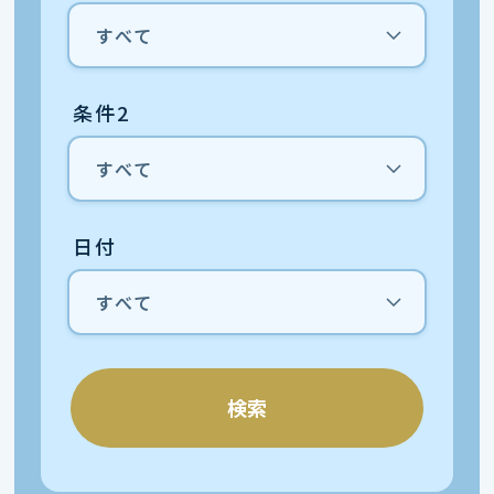
条件2
日付
検索