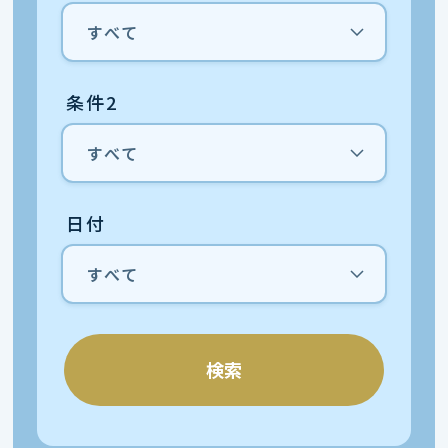
条件2
日付
検索