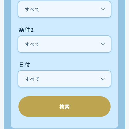
条件2
日付
検索