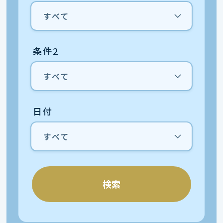
条件2
日付
検索