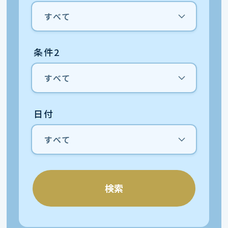
条件2
日付
検索