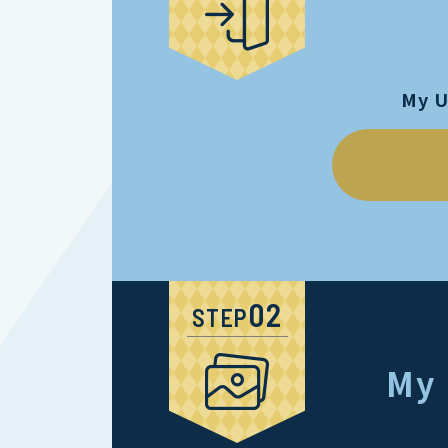
My 
STEP
My