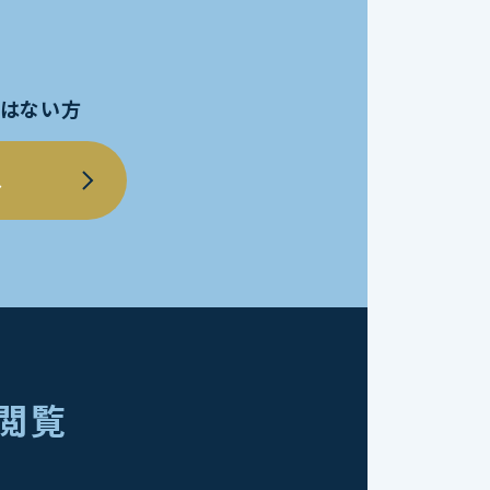
員ではない方
へ
を閲覧