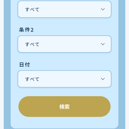
条件2
日付
検索