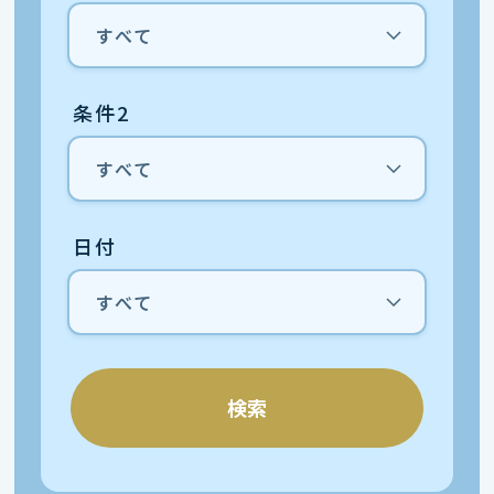
条件2
日付
検索