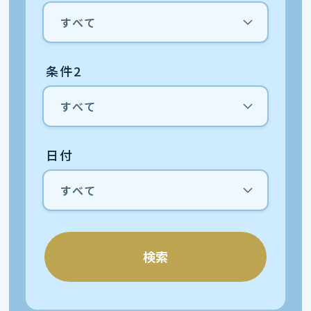
条件2
日付
検索