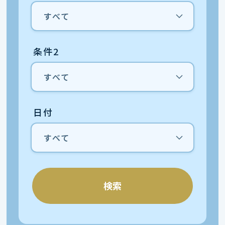
条件2
日付
検索