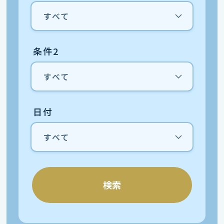
条件2
日付
検索