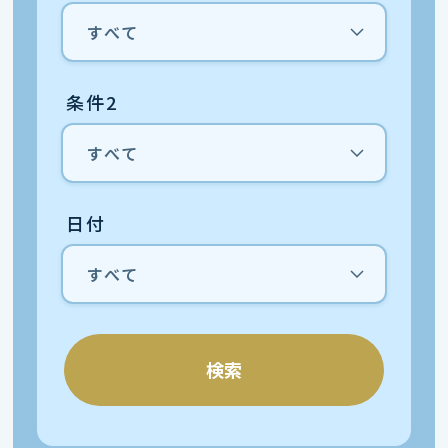
条件2
日付
検索