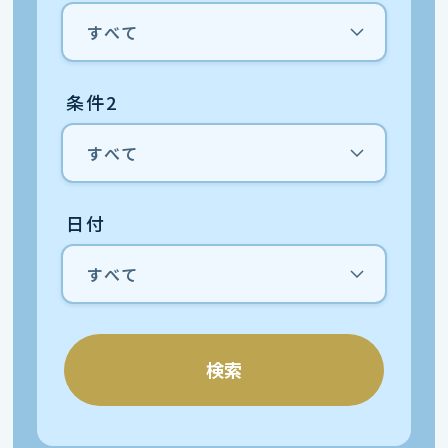
条件2
日付
検索