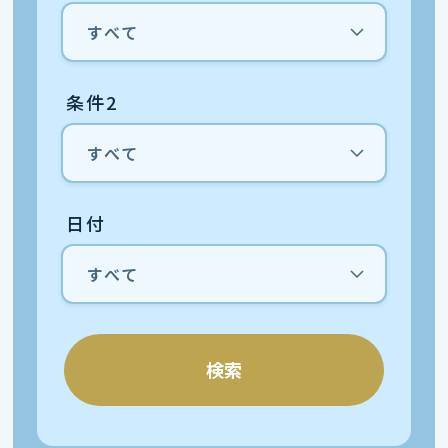
条件2
日付
検索