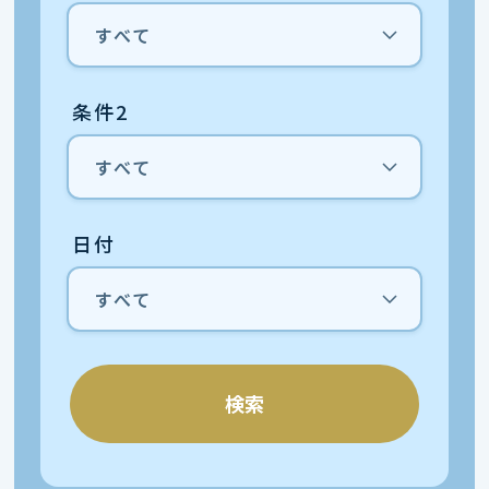
条件2
日付
検索