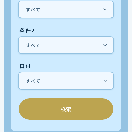
条件2
日付
検索