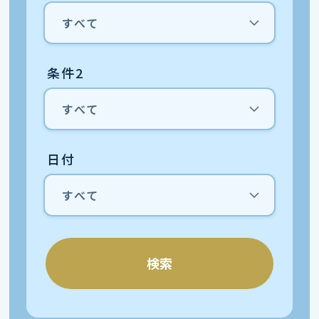
条件2
日付
検索