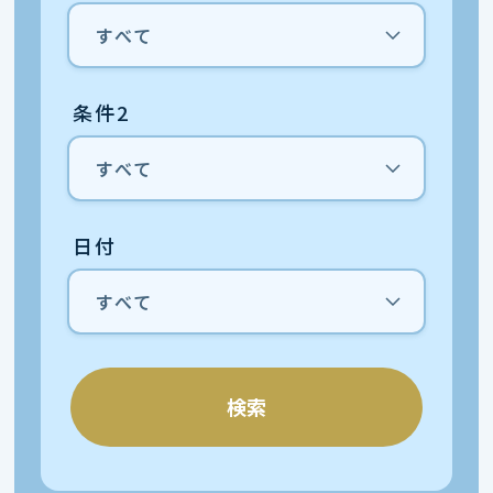
条件2
日付
検索