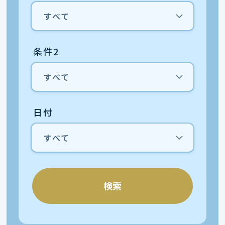
条件2
日付
検索