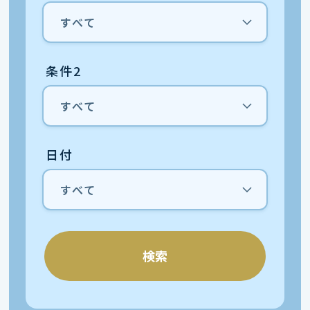
条件2
日付
検索