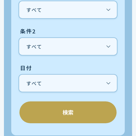
条件2
日付
検索