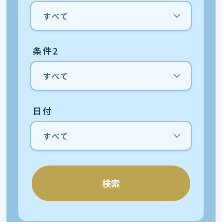
条件2
日付
検索