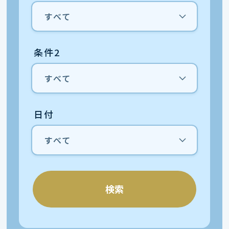
条件2
日付
検索