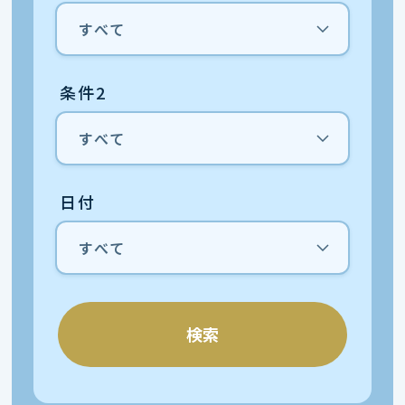
条件2
日付
検索