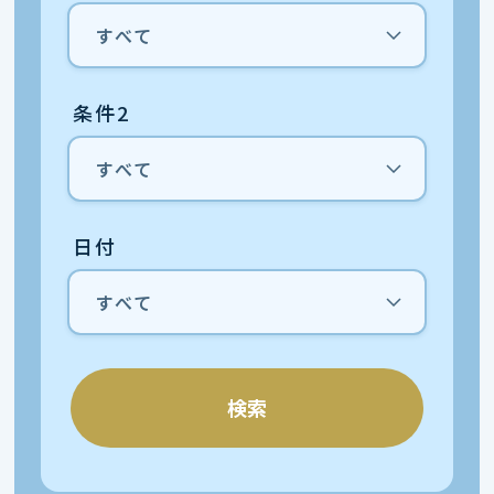
条件2
日付
検索