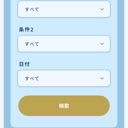
条件2
日付
検索