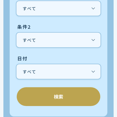
条件2
日付
検索