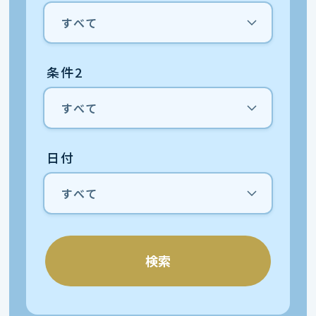
条件2
日付
検索