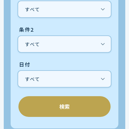
条件2
日付
検索