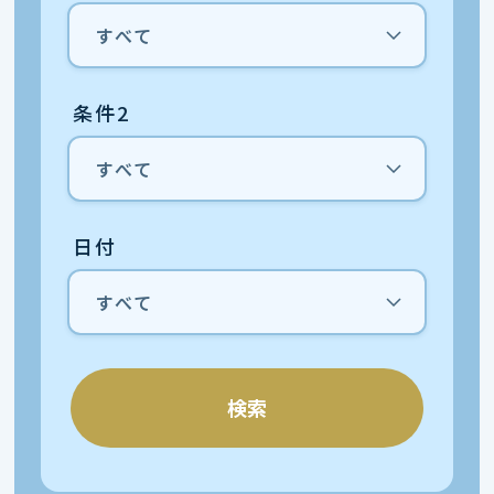
条件2
日付
検索