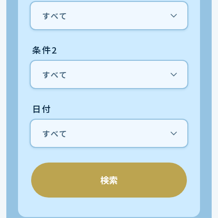
条件2
日付
検索