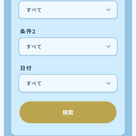
条件2
日付
検索